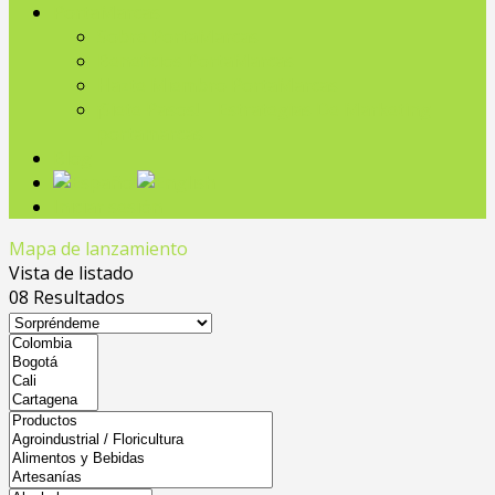
PortaMarcas
Sobre PortaMarcas
Beneficios PortaMarcas
Hazte Miembro PortaMarcas
¡Siete Pasos! – Estrategias De Marketing
portamarcas
Blog
Iniciar sesión
Mapa de lanzamiento
Vista de listado
08
Resultados