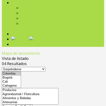
PortaMarcas
Sobre PortaMarcas
Beneficios PortaMarcas
Hazte Miembro PortaMarcas
¡Siete Pasos! – Estrategias De Marketing
portamarcas
Blog
Iniciar sesión
Mapa de lanzamiento
Vista de listado
04
Resultados